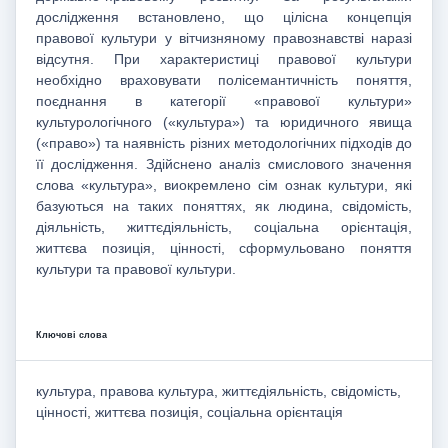
дослідження встановлено, що цілісна концепція
правової культури у вітчизняному правознавстві наразі
відсутня. При характеристиці правової культури
необхідно враховувати полісемантичність поняття,
поєднання в категорії «правової культури»
культурологічного («культура») та юридичного явища
(«право») та наявність різних методологічних підходів до
її дослідження. Здійснено аналіз смислового значення
слова «культура», виокремлено сім ознак культури, які
базуються на таких поняттях, як людина, свідомість,
діяльність, життєдіяльність, соціальна орієнтація,
життєва позиція, цінності, сформульовано поняття
культури та правової культури.
Ключові слова
культура, правова культура, життєдіяльність, свідомість,
цінності, життєва позиція, соціальна орієнтація