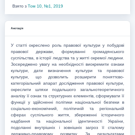
Взято з
Том 10, №1, 2019
Анотація
У статті окреслено роль правової культури у побудові
правової держави, формуванні громадянського
суспільства, в історії людства та у житті окремої людини.
Зосереджено увагу на необхідності виокремити ознаки
культури, дати визначення культури та правової
культури, що дозволить розширити поняттєво-
категоріальний апарат дослідження правової культури,
окреслити шляхи подальшого загальнотеоретичного
аналізу її ознак та структурних елементів, сформувати її
функції у здійсненні політики національної безпеки в
соціально-економічний, політичній та регіональній
сферах суспільного життя, збереженні історичного
надбання та національної ідентичності України,
подоланні внутрішніх і зовнішніх загроз її сталому
державно-правовому розвитку. За результатами