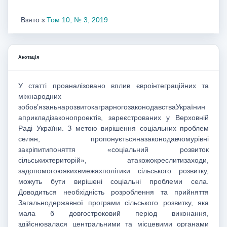
Взято з
Том 10, № 3, 2019
Анотація
У статті проаналізовано вплив євроінтеграційних та
міжнародних
зобов’язаньнарозвитокаграрногозаконодавстваУкраїнин
априкладізаконопроектів, зареєстрованих у Верховній
Раді України. З метою вирішення соціальних проблем
селян, пропонуєтьсяназаконодавчомурівні
закріпитипоняття «соціальний розвиток
сільськихтериторій», атакожокреслитизаходи,
задопомогоюякихвмежахполітики сільського розвитку,
можуть бути вирішені соціальні проблеми села.
Доводиться необхідність розроблення та прийняття
Загальнодержавної програми сільського розвитку, яка
мала б довгостроковий період виконання,
здійснювалася центральними та місцевими органами