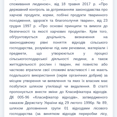
споживання людиною», від 18 травня 2017 р. «Про
державний контроль за дотриманням законодавства про
харчові продукти, корми, побічні продукти тваринного
походження, здоров’я та благополуччя тварин», від 23
грудня 1997 р. «Про основні принципи та вимоги до
безпечності та якості харчових продуктів». Крім того,
обґрунтовується доцільність визначення на
законодавчому рівні поняття відходів сільського
господарства, розуміючи під ним речовини, матеріали і
предмети, що утворюються у процесі
сільськогосподарської діяльності людини, а також
життєдіяльності рослин і тварин, які повністю або
частково втратили свої споживчі властивості і не мають
подальшого використання (окрім органічних добрив) за
місцем утворення чи виявлення та яких їх власник має
позбутися шляхом утилізації чи видалення. В статті
пропонується внести зміни до Класифікатора відходів.
ДК 005-96 «Класифікатор відходів», затвердженого
наказом Держстату України від 29 лютого 1996р. № 89,
шляхом доповнення групи 01 відходами лісового
господарства (за винятком відходів переробки лісу,