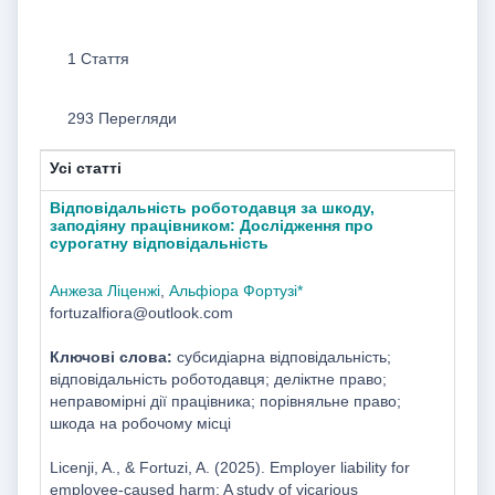
1 Стаття
293 Перегляди
Усі статті
Відповідальність роботодавця за шкоду,
заподіяну працівником: Дослідження про
сурогатну відповідальність
Анжеза Ліценжі
,
Альфіора Фортузі*
fortuzalfiora@outlook.com
Ключові слова:
субсидіарна відповідальність;
відповідальність роботодавця; деліктне право;
неправомірні дії працівника; порівняльне право;
шкода на робочому місці
Licenji, A., & Fortuzi, A. (2025). Employer liability for
employee-caused harm: A study of vicarious