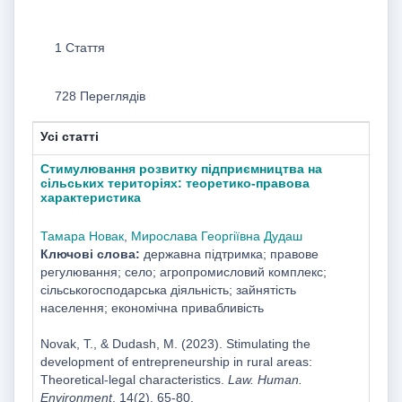
1 Стаття
728 Переглядів
Усі статті
Стимулювання розвитку підприємництва на
сільських територіях: теоретико-правова
характеристика
Тамара Новак
,
Мирослава Георгіївна Дудаш
Ключові слова:
державна підтримка; правове
регулювання; село; агропромисловий комплекс;
сільськогосподарська діяльність; зайнятість
населення; економічна привабливість
Novak, T., & Dudash, M. (2023). Stimulating the
development of entrepreneurship in rural areas:
Theoretical-legal characteristics.
Law. Human.
Environment
, 14(2), 65-80.