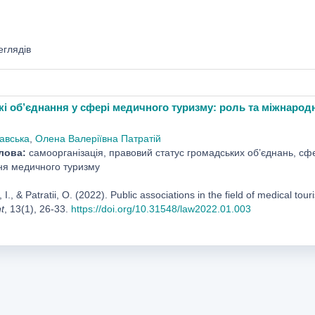
еглядів
і об’єднання у сфері медичного туризму: роль та міжнарод
лавська
,
Олена Валеріївна Патратій
лова:
самоорганізація, правовий статус громадських об’єднань, сфе
я медичного туризму
 I., & Patratii, O. (2022). Public associations in the field of medical to
t
, 13(1), 26-33.
https://doi.org/10.31548/law2022.01.003