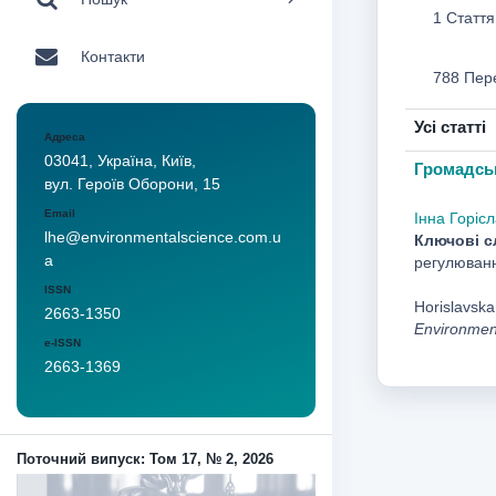
1 Стаття
Контакти
788 Пер
Усі статті
Адреса
03041, Україна, Київ,
Громадськ
вул. Героїв Оборони, 15
Email
Інна Горіс
lhe@environmentalscience.com.u
Ключові с
a
регулюванн
ISSN
Horislavska,
2663-1350
Environmen
e-ISSN
2663-1369
Поточний випуск: Том 17, № 2, 2026