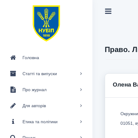
Право. Л
Головна
Статті та випуски
Олена В
Про журнал
Для авторів
Окружнии
Етика та політики
01051, в
Пошук