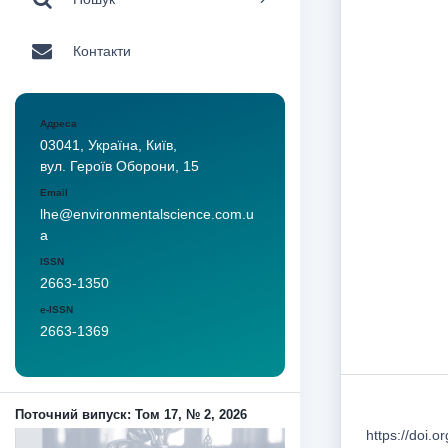
Контакти
Адреса
03041, Україна, Київ,
вул. Героїв Оборони, 15
Email
lhe@environmentalscience.com.u
a
ISSN
2663-1350
e-ISSN
2663-1369
Поточний випуск: Том 17, № 2, 2026
https://doi.