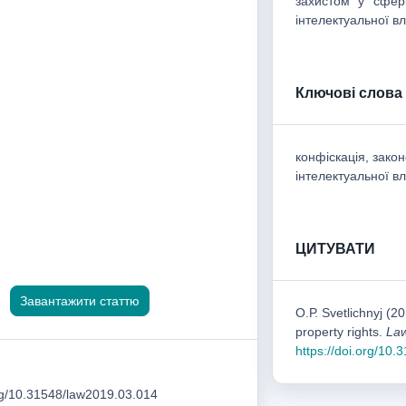
захистом у сфері
інтелектуальної вл
Ключові слова
конфіскація, зако
інтелектуальної вл
ЦИТУВАТИ
Завантажити статтю
O.Р. Svetlichnyj (20
property rights.
Law
https://doi.org/10
org/10.31548/law2019.03.014