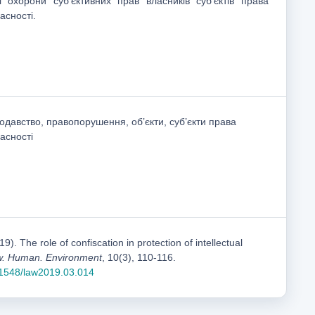
 охорони суб’єктивних прав власників суб’єктів права
асності.
нодавство, правопорушення, об’єкти, суб’єкти права
асності
19). The role of confiscation in protection of intellectual
. Human. Environment
, 10(3), 110-116.
.31548/law2019.03.014