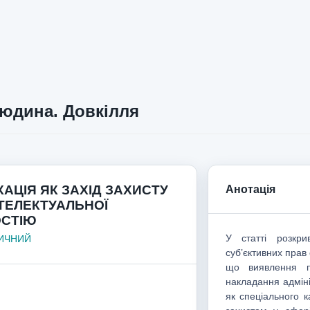
юдина. Довкілля
АЦІЯ ЯК ЗАХІД ЗАХИСТУ
Анотація
НТЕЛЕКТУАЛЬНОЇ
СТІЮ
У статті розкри
ЛИЧНИЙ
суб’єктивних прав 
що виявлення по
накладання адміні
як спеціального 