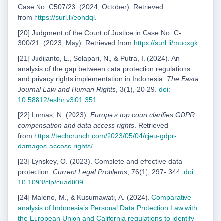
Case No. C507/23. (2024, October). Retrieved
from
https://surl.li/eohdql
.
[20] Judgment of the Court of Justice in Case No. C-
300/21. (2023, May). Retrieved from
https://surl.
li/muoxgk
.
[21] Judijanto, L., Solapari, N., & Putra, I. (2024). An
analysis of the gap between data protection regulations
and privacy rights implementation in Indonesia.
The Easta
Journal Law and Human Rights
, 3(1), 20-29.
doi:
10.58812/eslhr.v3i01.351
.
[22] Lomas, N. (2023).
Europeʼs top court clarifies GDPR
compensation and data access rights
. Retrieved
from
https://techcrunch.com/2023/05/04/cjeu-gdpr-
damages-access-rights/
.
[23] Lynskey, O. (2023). Complete and effective data
protection.
Current Legal Problems
, 76(1), 297- 344.
doi:
10.1093/clp/cuad009
.
[24] Maleno, M., & Kusumawati, A. (2024).
Comparative
analysis of Indonesiaʼs Personal Data Protection
Law with
the European Union and California regulations to identify