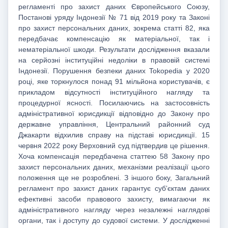
регламенті про захист даних Європейського Союзу,
Постанові уряду Індонезії № 71 від 2019 року та Законі
про захист персональних даних, зокрема статті 82, яка
передбачає компенсацію як матеріальної, так і
нематеріальної шкоди. Результати дослідження вказали
на серйозні інституційні недоліки в правовій системі
Індонезії. Порушення безпеки даних Tokopedia у 2020
році, яке торкнулося понад 91 мільйона користувачів, є
прикладом відсутності інституційного нагляду та
процедурної ясності. Посилаючись на застосовність
адміністративної юрисдикції відповідно до Закону про
державне управління, Центральний районний суд
Джакарти відхилив справу на підставі юрисдикції. 15
червня 2022 року Верховний суд підтвердив це рішення.
Хоча компенсація передбачена статтею 58 Закону про
захист персональних даних, механізми реалізації цього
положення ще не розроблені. З іншого боку, Загальний
регламент про захист даних гарантує субʼєктам даних
ефективні засоби правового захисту, вимагаючи як
адміністративного нагляду через незалежні наглядові
органи, так і доступу до судової системи. У дослідженні