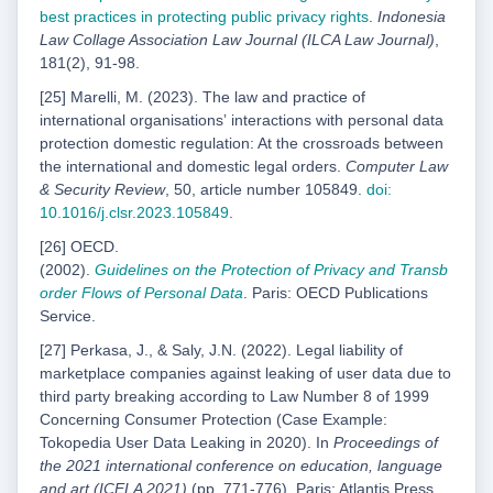
best practices in protecting
public privacy rights
.
Indonesia
Law Collage Association Law Journal (ILCA Law Journal)
,
181(2), 91-98.
[25] Marelli, M. (2023). The law and practice of
international organisationsʼ interactions with personal data
protection domestic regulation: At the crossroads between
the international and domestic legal orders.
Computer Law
& Security Review
, 50, article number 105849.
doi:
10.1016/j.
clsr.2023.105849
.
[26] OECD.
(2002).
Guidelines
on
the
Protection
of
Privacy
and
Transb
order
Flows
of
Personal
Data
. Paris: OECD Publications
Service.
[27] Perkasa, J., & Saly, J.N. (2022). Legal liability of
marketplace companies against leaking of user data due to
third party breaking according to Law Number 8 of 1999
Concerning Consumer Protection (Case Example:
Tokopedia User Data Leaking in 2020). In
Proceedings of
the 2021 international conference on education, language
and art (ICELA 2021)
(pp. 771-776). Paris: Atlantis Press