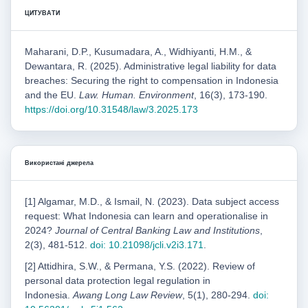
ЦИТУВАТИ
Maharani, D.P., Kusumadara, A., Widhiyanti, H.M., &
Dewantara, R. (2025). Administrative legal liability for data
breaches: Securing the right to compensation in Indonesia
and the EU.
Law. Human. Environment
, 16(3), 173-190.
https://doi.org/10.31548/law/3.2025.173
Використані джерела
[1] Algamar, M.D., & Ismail, N. (2023). Data subject access
request: What Indonesia can learn and operationalise in
2024?
Journal of Central Banking Law and Institutions
,
2(3), 481-512.
doi: 10.21098/jcli.v2i3.171
.
[2] Attidhira, S.W., & Permana, Y.S. (2022). Review of
personal data protection legal regulation in
Indonesia.
Awang Long Law Review
, 5(1), 280-294.
doi: