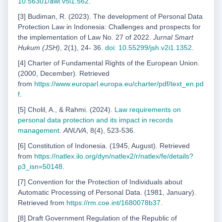
10.56301/awl.v5i1.562
.
[3] Budiman, R. (2023). The development of Personal Data
Protection Law in Indonesia: Challenges and prospects for
the implementation of Law No. 27 of 2022.
Jurnal Smart
Hukum (JSH)
, 2(1), 24- 36.
doi: 10.55299/jsh.v2i1.1352
.
[4] Charter of Fundamental Rights of the European Union.
(2000, December). Retrieved
from
https://
www.europarl.europa.eu/charter/pdf/text_en.pd
f
.
[5] Cholil, A., & Rahmi. (2024).
Law requirements on
personal data protection and its impact in records
management
.
ANUVA
, 8(4), 523-536.
[6] Constitution of Indonesia. (1945, August). Retrieved
from
https://natlex.ilo.org/dyn/natlex2/r/
natlex/fe/details?
p3_isn=50148
.
[7] Convention for the Protection of Individuals about
Automatic Processing of Personal Data. (1981, January).
Retrieved from
https://rm.coe.int/1680078b37
.
[8] Draft Government Regulation of the Republic of