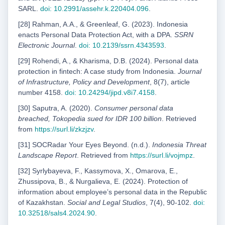
SARL.
doi: 10.2991/assehr.k.220404.096
.
[28] Rahman, A.A., & Greenleaf, G. (2023). Indonesia
enacts Personal Data Protection Act, with a DPA.
SSRN
Electronic Journal
.
doi: 10.2139/ssrn.4343593
.
[29] Rohendi, A., & Kharisma, D.B. (2024). Personal data
protection in fintech: A case study from Indonesia.
Journal
of Infrastructure, Policy and Development
, 8(7), article
number 4158.
doi: 10.24294/jipd.v8i7.4158
.
[30] Saputra, A. (2020).
Consumer personal data
breached, Tokopedia sued for IDR 100 billion
. Retrieved
from
https://surl.li/zkzjzv
.
[31] SOCRadar Your Eyes Beyond. (n.d.).
Indonesia Threat
Landscape Report
. Retrieved from
https://
surl.li/vojmpz
.
[32] Syrlybayeva, F., Kassymova, X., Omarova, E.,
Zhussipova, B., & Nurgalieva, E. (2024). Protection of
information about employeeʼs personal data in the Republic
of Kazakhstan.
Social and Legal Studios
, 7(4), 90-102.
doi:
10.32518/sals4.2024.90
.