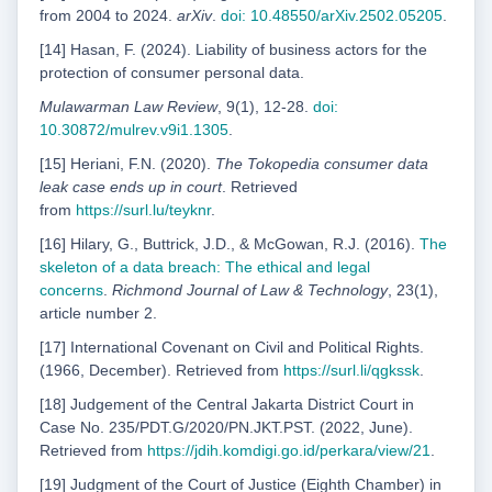
from 2004 to 2024.
arXiv
.
doi: 10.48550/
arXiv.2502.05205
.
[14] Hasan, F. (2024). Liability of business actors for the
protection of consumer personal data.
Mulawarman Law Review
, 9(1), 12-28.
doi:
10.30872/mulrev.v9i1.1305
.
[15] Heriani, F.N. (2020).
The Tokopedia consumer data
leak case ends up in court
. Retrieved
from
https://surl.lu/teyknr
.
[16] Hilary, G., Buttrick, J.D., & McGowan, R.J. (2016).
The
skeleton of a data breach: The ethical and
legal
concerns
.
Richmond Journal of Law & Technology
, 23(1),
article number 2.
[17] International Covenant on Civil and Political Rights.
(1966, December). Retrieved from
https://
surl.li/qgkssk
.
[18] Judgement of the Central Jakarta District Court in
Case No. 235/PDT.G/2020/PN.JKT.PST. (2022, June).
Retrieved from
https://jdih.komdigi.go.id/perkara/view/21
.
[19] Judgment of the Court of Justice (Eighth Chamber) in