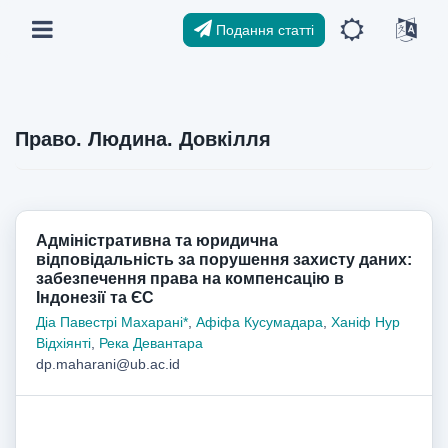
Подання статті
Право. Людина. Довкілля
Адміністративна та юридична
відповідальність за порушення захисту даних:
забезпечення права на компенсацію в
Індонезії та ЄС
Діа Павестрі Махарані*
,
Афіфа Кусумадара
,
Ханіф Нур
Відхіянті
,
Река Девантара
dp.maharani@ub.ac.id