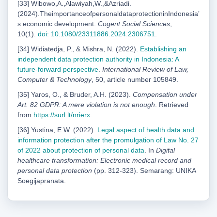
[33] Wibowo,A.,Alawiyah,W.,&Azriadi.
(2024).TheimportanceofpersonaldataprotectioninIndonesiaʼ
s economic development.
Cogent Social Sciences
,
10(1).
doi: 10.1080/23311886.2024.2306751
.
[34] Widiatedja, P., & Mishra, N. (2022).
Establishing an
independent data protection authority in
Indonesia: A
future-forward perspective
.
International Review of Law,
Computer & Technology
, 50, article number 105849.
[35] Yaros, O., & Bruder, A.H. (2023).
Compensation under
Art. 82 GDPR: A mere violation is not enough
. Retrieved
from
https://surl.lt/nrierx
.
[36] Yustina, E.W. (2022).
Legal aspect of health data and
information protection after the promulgation
of Law No. 27
of 2022 about protection of personal data
. In
Digital
healthcare transformation: Electronic medical record and
personal data protection
(pp. 312-323). Semarang: UNIKA
Soegijapranata.