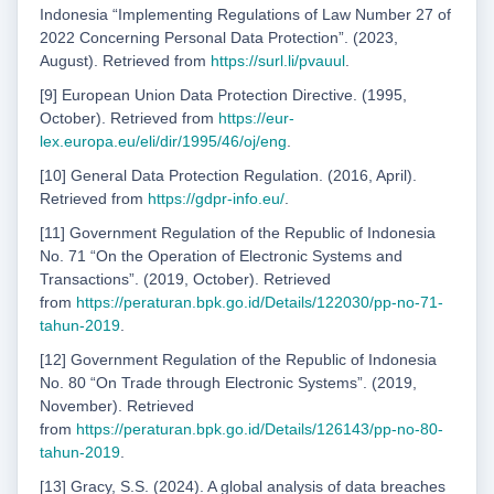
Indonesia “Implementing Regulations of Law Number 27 of
2022 Concerning Personal Data Protection”. (2023,
August). Retrieved from
https://
surl.li/pvauul
.
[9] European Union Data Protection Directive. (1995,
October). Retrieved from
https://eur-
lex.
europa.eu/eli/dir/1995/46/oj/eng
.
[10] General Data Protection Regulation. (2016, April).
Retrieved from
https://gdpr-info.eu/
.
[11] Government Regulation of the Republic of Indonesia
No. 71 “On the Operation of Electronic Systems and
Transactions”. (2019, October). Retrieved
from
https://peraturan.bpk.go.id/Details/122030/
pp-no-71-
tahun-2019
.
[12] Government Regulation of the Republic of Indonesia
No. 80 “On Trade through Electronic Systems”. (2019,
November). Retrieved
from
https://peraturan.bpk.go.id/Details/126143/pp-
no-80-
tahun-2019
.
[13] Gracy, S.S. (2024). A global analysis of data breaches