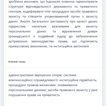
зроблено висновок, що Індонезія повинна гармонізувати
структури відповідальності державного та приватного
секторів, кодифікувати чіткі процедурні засоби правового
захисту та створити уповноважений орган з захисту
даних. Аналіз Загального регламенту про захист даних
підкреслив, наскільки важливими для захисту
персональних даних та відновлення довіри
громадськості є подвійний підхід до забезпечення
дотримання законодавства, права, що підлягають
примусовому виконанню, та інституційна автономія
Ключові слова
адміністративне вирішення спорів; системи
компенсаційної справедливості; інституційна підзвітність;
процедурні правові механізми; зловживання
персональними даними; засоби правового захисту у разі
порушення права на приватність