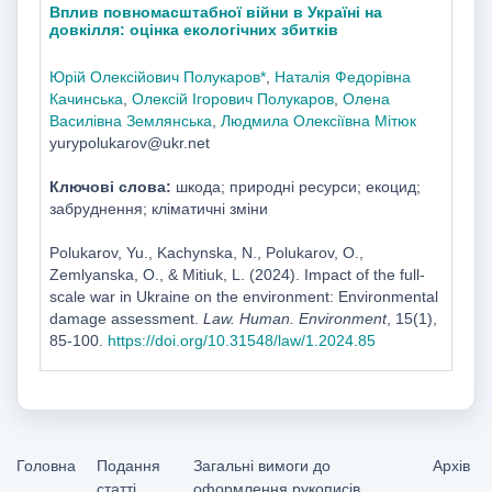
Вплив повномасштабної війни в Україні на
довкілля: оцінка екологічних збитків
Юрій Олексійович Полукаров*
,
Наталія Федорівна
Качинська
,
Олексій Ігорович Полукаров
,
Олена
Василівна Землянська
,
Людмила Олексіївна Мітюк
yurypolukarov@ukr.net
Ключові слова:
шкода; природні ресурси; екоцид;
забруднення; кліматичні зміни
Polukarov, Yu., Kachynska, N., Polukarov, O.,
Zemlyanska, O., & Mitiuk, L. (2024). Impact of the full-
scale war in Ukraine on the environment: Environmental
damage assessment.
Law. Human. Environment
, 15(1),
85-100.
https://doi.org/10.31548/law/1.2024.85
Головна
Подання
Загальні вимоги до
Архів
статті
оформлення рукописів