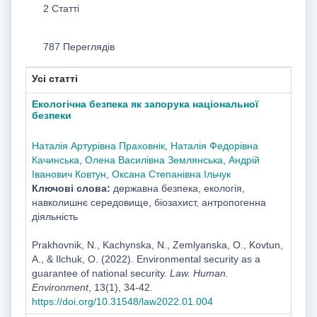
2 Статті
787 Переглядів
Усі статті
Екологічна безпека як запорука національної
безпеки
Наталія Артурівна Праховнік
,
Наталія Федорівна
Качинська
,
Олена Василівна Землянська
,
Андрій
Іванович Ковтун
,
Оксана Степанівна Ільчук
Ключові слова:
державна безпека, екологія,
навколишнє середовище, біозахист, антропогенна
діяльність
Prakhovnik, N., Kachynska, N., Zemlyanska, O., Kovtun,
A., & Ilchuk, O. (2022). Environmental security as a
guarantee of national security.
Law. Human.
Environment
, 13(1), 34-42.
https://doi.org/10.31548/law2022.01.004