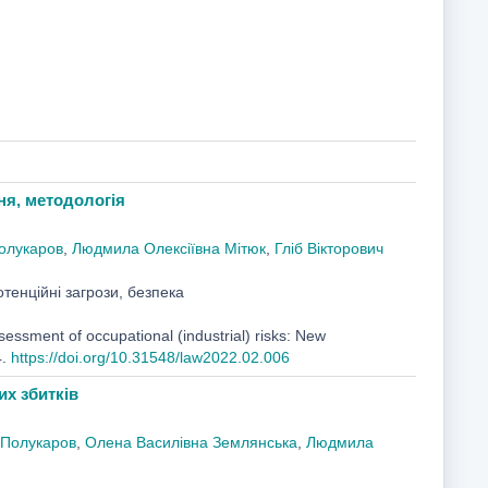
ня, методологія
олукаров
,
Людмила Олексіївна Мітюк
,
Гліб Вікторович
тенційні загрози, безпека
sessment of occupational (industrial) risks: New
4.
https://doi.org/10.31548/law2022.02.006
их збитків
 Полукаров
,
Олена Василівна Землянська
,
Людмила