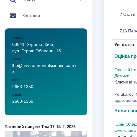
2 Статті
Контакти
716 Пер
Адреса
Усі статті
03041, Україна, Київ,
вул. Героїв Оборони, 15
Оцінка пр
Email
lhe@environmentalscience.com.u
Олексій Іг
a
Демчук
ISSN
Ключові с
2663-1350
Polukarov, 
e-ISSN
approaches
2663-1369
Вплив пов
Юрій Олекс
Поточний випуск: Том 17, № 2, 2026
Олексіївна
yurypoluka