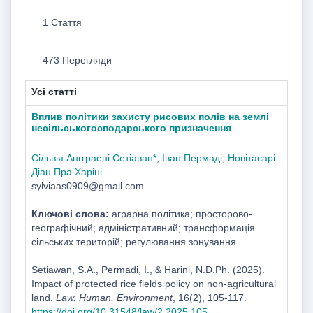
1 Стаття
473 Перегляди
Усі статті
Вплив політики захисту рисових полів на землі
несільськогосподарського призначення
Сільвія Ангграені Сетіаван*
,
Іван Пермаді
,
Новітасарі
Діан Пра Харіні
sylviaas0909@gmail.com
Ключові слова:
аграрна політика; просторово-
географічний; адміністративний; трансформація
сільських територій; регулювання зонування
Setiawan, S.A., Permadi, I., & Harini, N.D.Ph. (2025).
Impact of protected rice fields policy on non-agricultural
land.
Law. Human. Environment
, 16(2), 105-117.
https://doi.org/10.31548/law/2.2025.105.