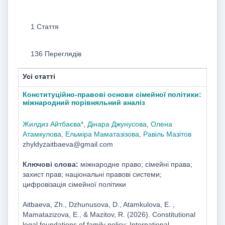
1 Стаття
136 Переглядів
Усі статті
Конституційно-правові основи сімейної політики:
міжнародний порівняльний аналіз
Жилдиз Айтбаєва*
,
Дінара Джунусова
,
Олена
Атамкулова
,
Ельміра Маматазізова
,
Равіль Мазітов
zhyldyzaitbaeva@gmail.com
Ключові слова:
міжнародне право; сімейні права;
захист прав; національні правові системи;
цифровізація сімейної політики
Aitbaeva, Zh., Dzhunusova, D., Atamkulova, E. ,
Mamatazizova, E., & Mazitov, R. (2026). Constitutional
legal foundations of family policy: International