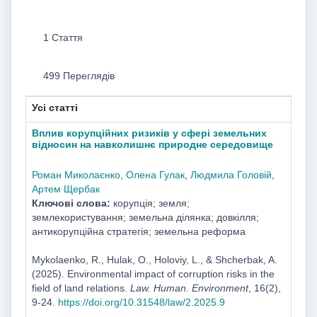
1 Стаття
499 Переглядів
Усі статті
Вплив корупційних ризиків у сфері земельних
відносин на навколишнє природне середовище
Роман Миколаєнко
,
Олена Гулак
,
Людмила Головій
,
Артем Щербак
Ключові слова:
корупція; земля;
землекористування; земельна ділянка; довкілля;
антикорупційна стратегія; земельна реформа
Mykolaenko, R., Hulak, O., Holoviy, L., & Shcherbak, A.
(2025). Environmental impact of corruption risks in the
field of land relations.
Law. Human. Environment
, 16(2),
9-24.
https://doi.org/10.31548/law/2.2025.9