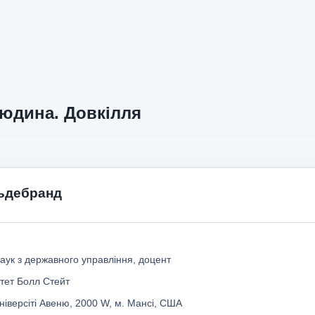
юдина. Довкілля
ьдебранд
аук з державного управління, доцент
тет Болл Стейт
ніверсіті Авеню, 2000 W, м. Мансі, США