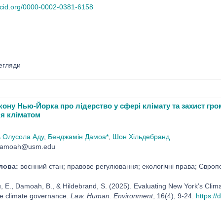
orcid.org/0000-0002-0381-6158
егляди
кону Нью-Йорка про лідерство у сфері клімату та захист гр
я кліматом
 Олусола Аду
,
Бенджамін Дамоа*
,
Шон Хільдебранд
Damoah@usm.edu
лова:
воєнний стан; правове регулювання; екологічні права; Євро
, E., Damoah, B., & Hildebrand, S. (2025). Evaluating New Yorkʼs Clim
ve climate governance.
Law. Human. Environment
, 16(4), 9-24.
https://