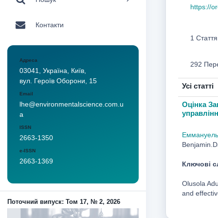
https://
Контакти
1 Стаття
Адреса
292 Пер
03041, Україна, Київ,
вул. Героїв Оборони, 15
Усі статті
Email
Оцінка За
lhe@environmentalscience.com.u
управлінн
a
ISSN
Еммануель
2663-1350
Benjamin.
e-ISSN
2663-1369
Ключові с
Olusola Adu
and effecti
Поточний випуск: Том 17, № 2, 2026