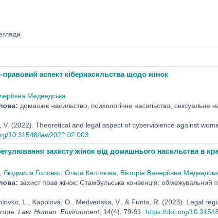
егляди
-правовий аспект кібернасильства щодо жінок
алеріївна Медведська
лова:
домашнє насильство, психологічне насильство, сексуальне на
V. (2022). Theoretical and legal aspect of cyberviolence against wom
.org/10.31548/law2022.02.003
егулювання захисту жінок від домашнього насильства в кра
,
Людмила Головко
,
Ольга Капплова
,
Вікторія Валеріївна Медведсь
лова:
захист прав жінок; Стамбульська конвенція; обмежувальний п
olovko, L., Kapplová, O., Medvedska, V., & Funta, R. (2023). Legal regu
rope.
Law. Human. Environment
, 14(4), 79-91.
https://doi.org/10.3154