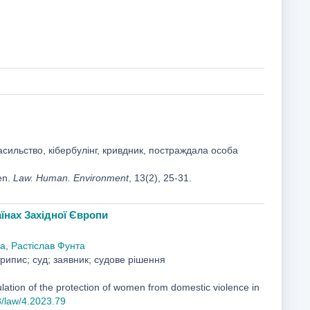
сильство, кібербулінг, кривдник, постраждала особа
en.
Law. Human. Environment
, 13(2), 25-31.
їнах Західної Європи
ка
,
Растіслав Фунта
рипис; суд; заявник; судове рішення
lation of the protection of women from domestic violence in
8/law/4.2023.79