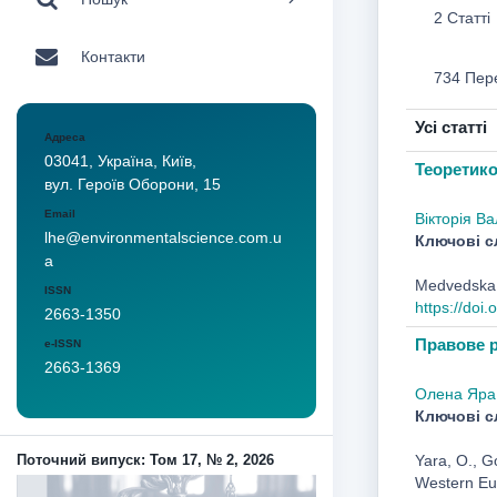
2 Статті
Контакти
734 Пер
Усі статті
Адреса
03041, Україна, Київ,
Теоретико
вул. Героїв Оборони, 15
Email
Вікторія В
lhe@environmentalscience.com.u
Ключові с
a
Medvedska, 
ISSN
https://doi
2663-1350
Правове р
e-ISSN
2663-1369
Олена Яра
Ключові с
Yara, O., G
Поточний випуск: Том 17, № 2, 2026
Western Eu