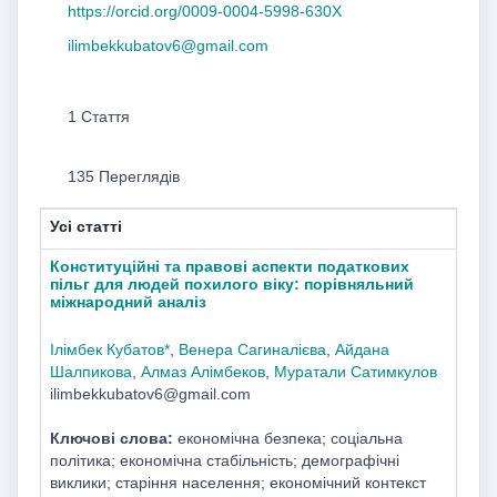
https://orcid.org/0009-0004-5998-630X
ilimbekkubatov6@gmail.com
1 Стаття
135 Переглядів
Усі статті
Конституційні та правові аспекти податкових
пільг для людей похилого віку: порівняльний
міжнародний аналіз
Ілімбек Кубатов*
,
Венера Сагиналієва
,
Айдана
Шалпикова
,
Алмаз Алімбеков
,
Муратали Сатимкулов
ilimbekkubatov6@gmail.com
Ключові слова:
економічна безпека; соціальна
політика; економічна стабільність; демографічні
виклики; старіння населення; економічний контекст