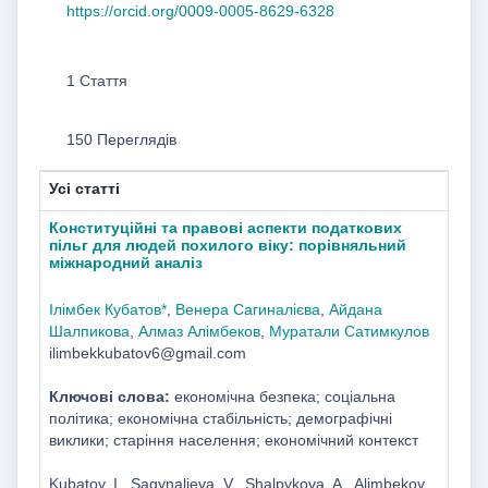
https://orcid.org/0009-0005-8629-6328
1 Стаття
150 Переглядів
Усі статті
Конституційні та правові аспекти податкових
пільг для людей похилого віку: порівняльний
міжнародний аналіз
Ілімбек Кубатов*
,
Венера Сагиналієва
,
Айдана
Шалпикова
,
Алмаз Алімбеков
,
Муратали Сатимкулов
ilimbekkubatov6@gmail.com
Ключові слова:
економічна безпека; соціальна
політика; економічна стабільність; демографічні
виклики; старіння населення; економічний контекст
Kubatov, I., Sagynalieva, V., Shalpykova, A., Alimbekov,