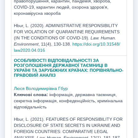
правопорушення, карантин, пандемія, хвороба,
COVID-19, карантин людей, охорона здоров’я,
коронавірусна хвороба
Hbur, L. (2020). ADMINISTRATIVE RESPONSIBILITY
FOR VIOLATION OF QUARANTINE REQUIREMENTS
(IN THE CONDITIONS OF COVID-19).
Law. Human.
Environment
, 11(4), 130-138.
https://doi.org/10.31548/
law2020.04.016
ОСОБЛИВОСТІ ВІДПОВІДАЛЬНОСТІ ЗА
РОЗГОЛОШЕННЯ ДЕРЖАВНОЇ ТАЄМНИЦІ В
УКРАЇНІ ТА ЗАРУБІЖНИХ КРАЇНАХ: ПОРІВНЯЛЬНО-
ПРАВОВИЙ АНАЛІЗ
Люся Володимирівна Гбур
Ключові слова:
інформація, державна таємниця,
секретна інформація, конфеденційність, кримінальна
відповідальність
Hbur, L. (2021). FEATURES OF RESPONSIBILITY FOR
DISCLOSURE OF STATE SECRETS IN UKRAINE AND
FOREIGN COUNTRIES: COMPARATIVE LEGAL
ANALYSIS.
Law. Human. Environment
, 12(1), 181-187.