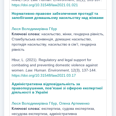
https://doi.org/10.31548/law2021.01.021
Нормативно-правове забезпечення протидії та
запобігання домашньому насильству над жінками
Люся Володимирівна Гбур
Ключові слова:
насильство, жінки, гендерна рівність,
Стамбульська конвенція, домашнє насильство,
протидія насильству, насильство в сім’ї, гендерна
рівність
Hbur, L. (2021). Regulatory and legal support for
combating and preventing domestic violence against
women.
Law. Human. Environment
, 12(3), 137-144.
https://doi.org/10.31548/law2021.03.17
Адміністративна відповідальність за
правопорушення, пов’язані зі сферою експертної
діяльності в Україні
Люся Володимирівна Гбур
,
Олена Артеменко
Ключові слова:
експертиза, судова експертиза,
несудова експертиза, адміністративна